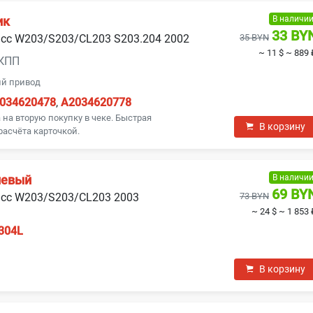
В наличи
ик
33 BY
асс W203/S203/CL203 S203.204 2002
35 BYN
~ 11 $
~ 889 
АКПП
ий привод
034620478
,
A2034620778
на вторую покупку в чеке. Быстрая
В корзину
расчёта карточкой.
В наличи
левый
69 BY
асс W203/S203/CL203 2003
73 BYN
~ 24 $
~ 1 853 
304L
В корзину