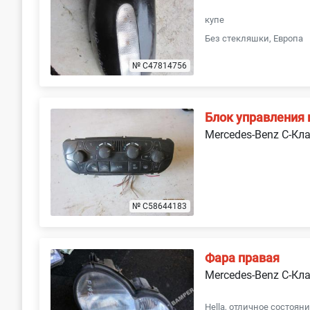
купе
Без стекляшки, Европа
№ C47814756
Блок управления
Mercedes-Benz C-Кл
№ C58644183
Фара правая
Mercedes-Benz C-Кл
Hella, отличное состояни