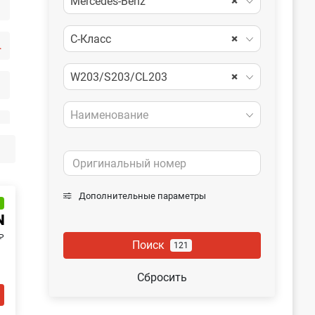
Mercedes-Benz
×
C-Класс
×
иляция
W203/S203/CL203
×
Наименование
Дополнительные параметры
и
N
₽
Поиск
121
Сбросить