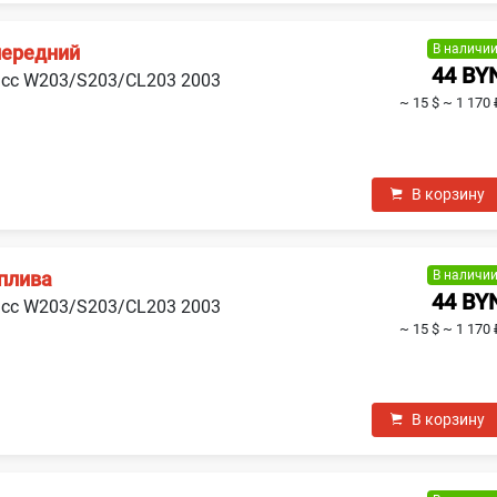
В наличи
передний
44 BY
асс W203/S203/CL203 2003
~ 15 $
~ 1 170 
В корзину
В наличи
плива
44 BY
асс W203/S203/CL203 2003
~ 15 $
~ 1 170 
В корзину