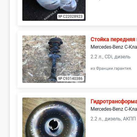
№ C22028923
Стойка передняя
Mercedes-Benz C-Кл
2.2 л., CDi, дизель
из Франции.гарантия.
№ C93140386
Гидротрансформа
Mercedes-Benz C-Кл
2.2 л., дизель, АКПП