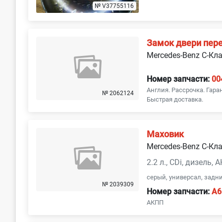
№ V37755116
Замок двери пер
Mercedes-Benz C-Кл
Номер запчасти:
00
Англия. Рассрочка. Гара
№ 2062124
Быстрая доставка.
Маховик
Mercedes-Benz C-Кл
2.2 л., CDi, дизель, 
серый, универсал, задн
№ 2039309
Номер запчасти:
A6
АКПП