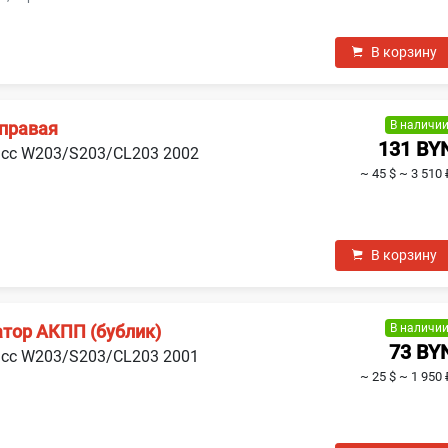
В корзину
В наличи
 правая
131 BY
асс W203/S203/CL203 2002
~ 45 $
~ 3 510 
В корзину
В наличи
тор АКПП (бублик)
73 BY
асс W203/S203/CL203 2001
~ 25 $
~ 1 950 