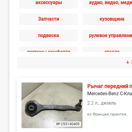
аксессуары
аудио, видео, мед
Запчасти
кузовщина
подвеска
рулевое управлен
системы комфорта
стекла
тормозная система
трансмиссия
Рычаг передний 
Mercedes-Benz C-Кл
2.2 л., дизель
из Франции.гарантия.
№ C93140409