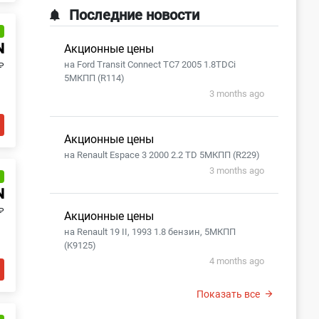
Последние новости
и
N
Акционные цены
на Ford Transit Connect TC7 2005 1.8TDCi
₽
5МКПП (R114)
3 months ago
Акционные цены
на Renault Espace 3 2000 2.2 TD 5МКПП (R229)
3 months ago
и
N
₽
Акционные цены
на Renault 19 II, 1993 1.8 бензин, 5МКПП
(K9125)
4 months ago
Показать все