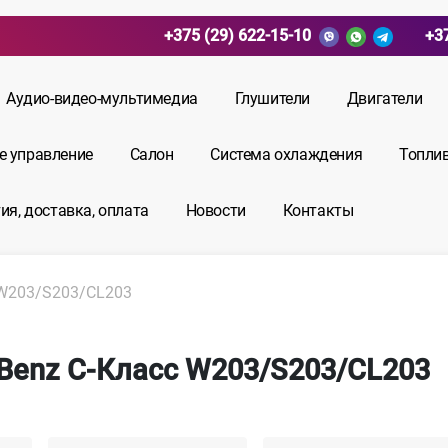
+375 (29) 622-15-10
+3
Аудио-видео-мультимедиа
Глушители
Двигатели
е управление
Салон
Система охлаждения
Топли
ия, доставка, оплата
Новости
Контакты
W203/S203/CL203
-Benz C-Класс W203/S203/CL203