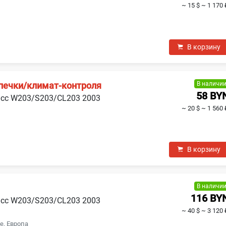
~ 15 $
~ 1 170 
В корзину
В наличи
 печки/климат-контроля
58 BY
асс W203/S203/CL203 2003
~ 20 $
~ 1 560 
В корзину
В наличи
116 BY
асс W203/S203/CL203 2003
~ 40 $
~ 3 120 
е, Европа