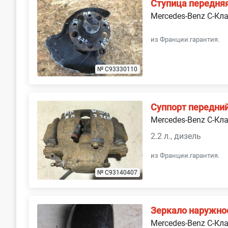
Ступица передня
Mercedes-Benz C-Кл
из Франции.гарантия.
№ C93330110
Суппорт передни
Mercedes-Benz C-Кл
2.2 л., дизель
из Франции.гарантия.
№ C93140407
Зеркало наружно
Mercedes-Benz C-Кл