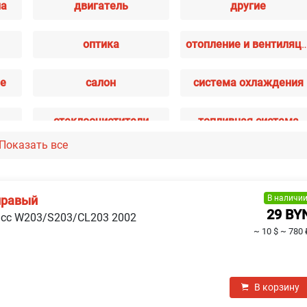
иа
двигатель
другие
оптика
отопление и вент
ие
салон
система охлаждения
стеклоочистители
топливная система
Показать все
электрика
В наличи
правый
29 BY
асс W203/S203/CL203 2002
~ 10 $
~ 780 
В корзину