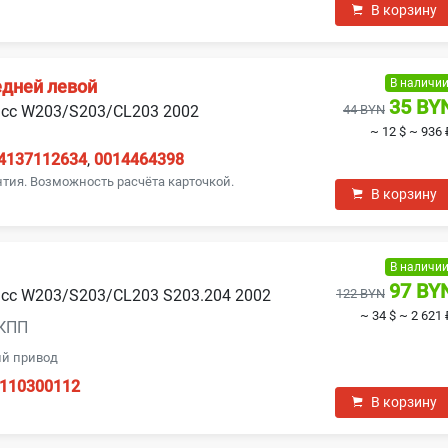
В корзину
В наличи
едней левой
35 BY
асс W203/S203/CL203 2002
44 BYN
~ 12 $
~ 936 
4137112634
,
0014464398
нтия. Возможность расчёта карточкой.
В корзину
В наличи
97 BY
асс W203/S203/CL203 S203.204 2002
122 BYN
~ 34 $
~ 2 621 
АКПП
ий привод
110300112
В корзину