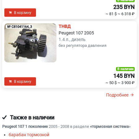
В наличии
235 BYN
В корзину
~ 81 $
~ 6 318 ₽
ТНВД
№ C81041164_3
Peugeot 107 2005
1.4 л., дизель
без регулятора давления
В наличии
145 BYN
В корзину
~ 50 $
~ 3 900 ₽
Подробнее
Также в наличии
Peugeot 107 1 поколение
2005 - 2008 в разделе
«тормозная система
»
барабан тормозной