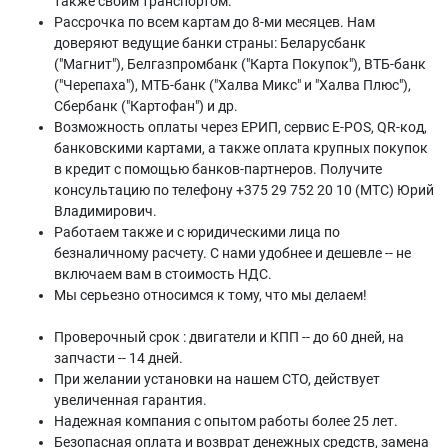
также своим транспортом.
Рассрочка по всем картам до 8-ми месяцев. Нам
доверяют ведущие банки страны: Беларусбанк
("Магнит"), Белгазпромбанк ("Карта Покупок"), ВТБ-банк
("Черепаха"), МТБ-банк ("Халва Микс" и "Халва Плюс"),
Сбербанк ("Картофан") и др.
Возможность оплаты через ЕРИП, сервис E-POS, QR-код,
банковскими картами, а также оплата крупных покупок
в кредит с помощью банков-партнеров. Получите
консультацию по телефону +375 29 752 20 10 (МТС) Юрий
Владимирович.
Работаем также и с юридическими лица по
безналичному расчету. С нами удобнее и дешевле -- не
включаем вам в стоимость НДС.
Мы серьезно относимся к тому, что мы делаем!
Проверочный срок : двигатели и КПП -- до 60 дней, на
запчасти -- 14 дней.
При желании установки на нашем СТО, действует
увеличенная гарантия.
Надежная компания с опытом работы более 25 лет.
Безопасная оплата и возврат денежных средств, замена