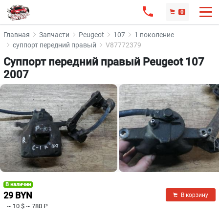
0
Главная
Запчасти
Peugeot
107
1 поколение
суппорт передний правый
V87772379
Суппорт передний правый Peugeot 107
2007
В наличии
29 BYN
В корзину
~ 10 $
~ 780 ₽