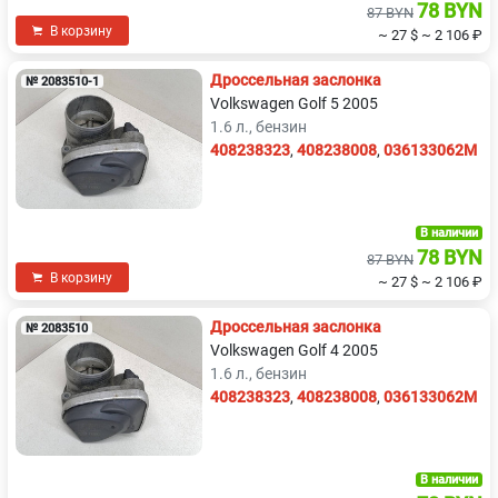
78 BYN
87 BYN
В корзину
~ 27 $
~ 2 106 ₽
Дроссельная заслонка
№ 2083510-1
Volkswagen Golf 5 2005
1.6 л., бензин
408238323
,
408238008
,
036133062M
В наличии
78 BYN
87 BYN
В корзину
~ 27 $
~ 2 106 ₽
Дроссельная заслонка
№ 2083510
Volkswagen Golf 4 2005
1.6 л., бензин
408238323
,
408238008
,
036133062M
В наличии