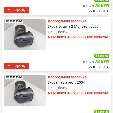
78 BYN
87 BYN
В корзину
~ 27 $
~ 2 106 ₽
Дроссельная заслонка
№ 2083510-7
Skoda Octavia 2 (A5) рест. 2008
1.6 л., бензин
408238323
,
408238008
,
036133062M
В наличии
78 BYN
87 BYN
В корзину
~ 27 $
~ 2 106 ₽
Дроссельная заслонка
№ 2083510-6
Skoda Fabia рест. 2004
1.6 л., бензин
408238323
,
408238008
,
036133062M
В наличии