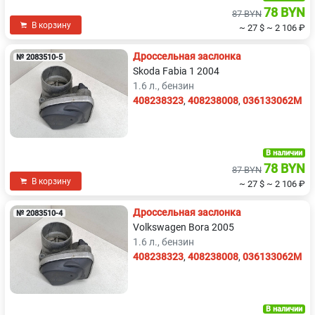
78 BYN
87 BYN
В корзину
~ 27 $
~ 2 106 ₽
Дроссельная заслонка
№ 2083510-5
Skoda Fabia 1 2004
1.6 л., бензин
408238323
,
408238008
,
036133062M
В наличии
78 BYN
87 BYN
В корзину
~ 27 $
~ 2 106 ₽
Дроссельная заслонка
№ 2083510-4
Volkswagen Bora 2005
1.6 л., бензин
408238323
,
408238008
,
036133062M
В наличии