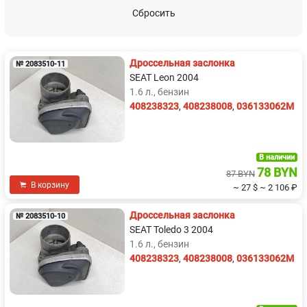
Mazda
Mercedes-Benz
Сбросить
Mitsubishi
Nissan
Дроссельная заслонка
№ 2083510-11
Opel
Peugeot
SEAT Leon 2004
1.6 л., бензин
408238323
,
408238008
,
036133062M
Pontiac
Proton
Renault
Rover
В наличии
78 BYN
Saab
SEAT
87 BYN
В корзину
~ 27 $
~ 2 106 ₽
Skoda
SsangYong
Дроссельная заслонка
№ 2083510-10
SEAT Toledo 3 2004
Subaru
Suzuki
1.6 л., бензин
408238323
,
408238008
,
036133062M
Toyota
Volkswagen