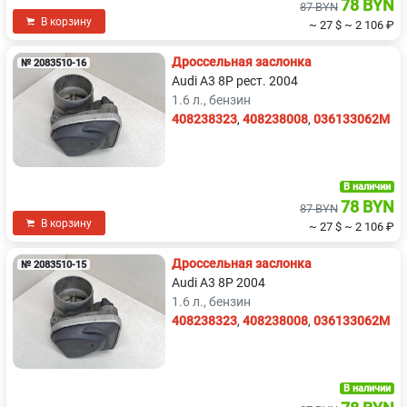
78 BYN
87 BYN
В корзину
~ 27 $
~ 2 106 ₽
Дроссельная заслонка
№ 2083510-16
Audi A3 8P рест. 2004
1.6 л., бензин
408238323
,
408238008
,
036133062M
В наличии
78 BYN
87 BYN
В корзину
~ 27 $
~ 2 106 ₽
Дроссельная заслонка
№ 2083510-15
Audi A3 8P 2004
1.6 л., бензин
408238323
,
408238008
,
036133062M
В наличии