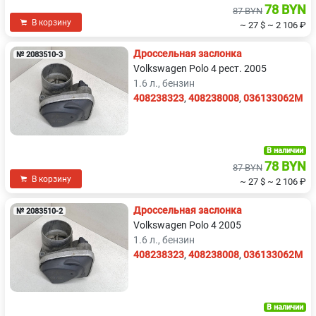
78 BYN
87 BYN
В корзину
~ 27 $
~ 2 106 ₽
Дроссельная заслонка
№ 2083510-3
Volkswagen Polo 4 рест. 2005
1.6 л., бензин
408238323
,
408238008
,
036133062M
В наличии
78 BYN
87 BYN
В корзину
~ 27 $
~ 2 106 ₽
Дроссельная заслонка
№ 2083510-2
Volkswagen Polo 4 2005
1.6 л., бензин
408238323
,
408238008
,
036133062M
В наличии