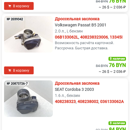
76 BYN
84 BYN
В корзину
~ 26 $
~ 2 036 ₽
Дроссельная заслонка
№ 2039342
Volkswagen Passat B5 2001
2.0 л., i, бензин
06B133062L
,
408238323006
,
13345I
Возможность расчёта карточкой.
Рассрочка. Быстрая доставка.
В наличии
76 BYN
84 BYN
В корзину
~ 26 $
~ 2 036 ₽
Дроссельная заслонка
№ 20873726-7
SEAT Cordoba 3 2003
1.6 л., бензин
408238323
,
408238002
,
036133062A
В наличии
84 BYN