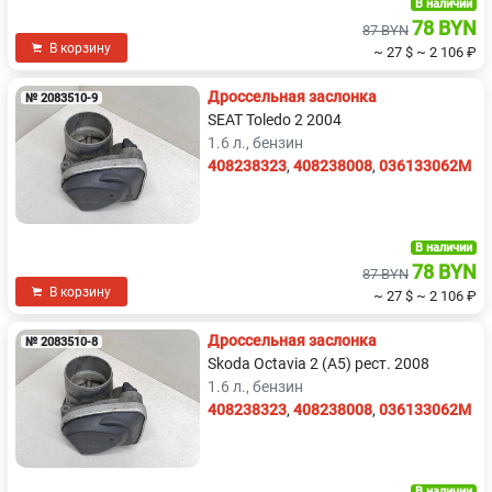
Volvo
ЗАЗ
В наличии
78 BYN
87 BYN
В корзину
~ 27 $
~ 2 106 ₽
Дроссельная заслонка
№ 2083510-9
SEAT Toledo 2 2004
1.6 л., бензин
408238323
,
408238008
,
036133062M
В наличии
78 BYN
87 BYN
В корзину
~ 27 $
~ 2 106 ₽
Дроссельная заслонка
№ 2083510-8
Skoda Octavia 2 (A5) рест. 2008
1.6 л., бензин
408238323
,
408238008
,
036133062M
В наличии