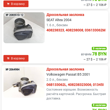
В корзину
~ 27 $
~ 2 106 ₽
Дроссельная заслонка
№ 2083510-12
SEAT Altea 2004
1.6 л., бензин
408238323
,
408238008
,
036133062M
В наличии
78 BYN
87 BYN
В корзину
~ 27 $
~ 2 106 ₽
Дроссельная заслонка
№ 2064984
Volkswagen Passat B5 2001
2.0 л., бензин
06B133062L
,
408238323006
,
01345I
Состояние хорошее. Возможность
расчёта карточкой. Рассрочка. Быстрая
доставка.
В наличии