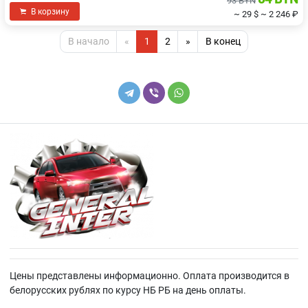
93 BYN
В корзину
~ 29 $
~ 2 246 ₽
В начало
«
1
2
»
В конец
Цены представлены информационно. Оплата производится в
белорусских рублях по курсу НБ РБ на день оплаты.