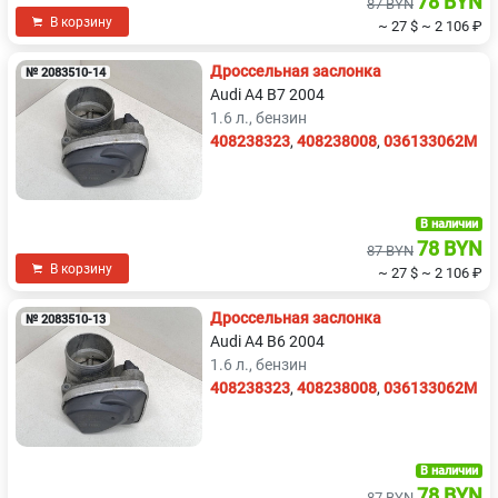
78 BYN
87 BYN
В корзину
~ 27 $
~ 2 106 ₽
Дроссельная заслонка
№ 2083510-14
Audi A4 B7 2004
1.6 л., бензин
408238323
,
408238008
,
036133062M
В наличии
78 BYN
87 BYN
В корзину
~ 27 $
~ 2 106 ₽
Дроссельная заслонка
№ 2083510-13
Audi A4 B6 2004
1.6 л., бензин
408238323
,
408238008
,
036133062M
В наличии
78 BYN
87 BYN