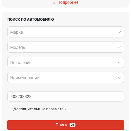
Подробнее
DAF
Daihatsu
Dodge
Fiat
ПОИСК ПО АВТОМОБИЛЮ
Марка
Ford
Geely
Модель
Honda
Hyundai
Infiniti
Isuzu
Поколение
Jaguar
Jeep
Наименование
Kia
Lada
Lancia
Land Rover
Дополнительные параметры
Lexus
MAN
Поиск
21