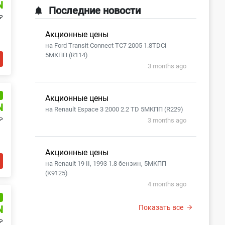
N
Последние новости
₽
Акционные цены
на Ford Transit Connect TC7 2005 1.8TDCi
5МКПП (R114)
3 months ago
и
Акционные цены
N
на Renault Espace 3 2000 2.2 TD 5МКПП (R229)
₽
3 months ago
Акционные цены
на Renault 19 II, 1993 1.8 бензин, 5МКПП
(K9125)
4 months ago
и
Показать все
N
₽