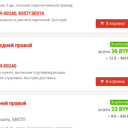
ник 5 дв., полный подключаемый привод
R-00240
,
835713E010
можность расчёта карточкой. Быстрая
В корзину
В наличи
едней правой
36 BY
38 BYN
~ 12 $
~ 963 
R-00240
ли нужно, выпишем подтверждающие
я страховки. Быстрая доставка.
В корзину
В наличи
ней правой
23 BY
26 BYN
~ 8 $
~ 632 
дизель, МКПП