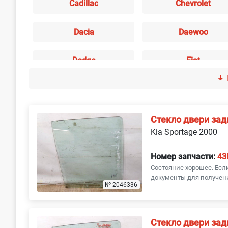
Cadillac
Chevrolet
Dacia
Daewoo
Dodge
Fiat
Honda
Hyundai
Jaguar
Jeep
Стекло двери зад
Kia Sportage 2000
Lancia
Land Rover
Номер запчасти:
43
Состояние хорошее. Ес
Mazda
Mercedes-Benz
документы для получени
№ 2046336
Opel
Peugeot
Стекло двери зад