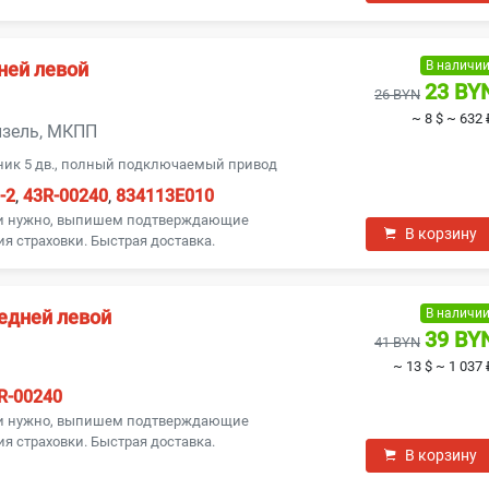
В наличи
ней левой
23 BY
26 BYN
~ 8 $
~ 632 
дизель, МКПП
ник 5 дв., полный подключаемый привод
-2
,
43R-00240
,
834113E010
ли нужно, выпишем подтверждающие
В корзину
я страховки. Быстрая доставка.
В наличи
едней левой
39 BY
41 BYN
~ 13 $
~ 1 037 
R-00240
ли нужно, выпишем подтверждающие
я страховки. Быстрая доставка.
В корзину