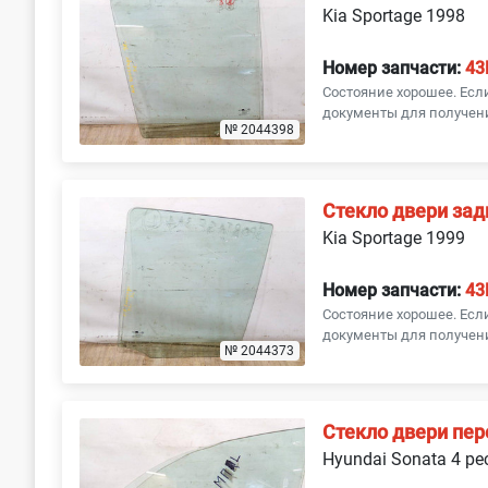
Renault
Rover
Kia Sportage 1998
Skoda
SsangYong
Номер запчасти:
43
Состояние хорошее. Ес
документы для получени
Toyota
Volkswagen
№ 2044398
Стекло двери зад
Kia Sportage 1999
Номер запчасти:
43
Состояние хорошее. Ес
документы для получени
№ 2044373
Стекло двери пер
Hyundai Sonata 4 ре