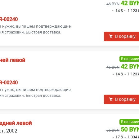
Saab
SEAT
42 BY
46 BYN
~ 14 $
~ 1 123 
Subaru
Suzuki
R-00240
ли нужно, выпишем подтверждающие
я страховки. Быстрая доставка.
В корзину
Volvo
ЗАЗ
В наличи
ней левой
42 BY
46 BYN
~ 14 $
~ 1 123 
R-00240
ли нужно, выпишем подтверждающие
я страховки. Быстрая доставка.
В корзину
В наличи
едней левой
50 BY
ст. 2002
55 BYN
~ 17 $
~ 1 334 