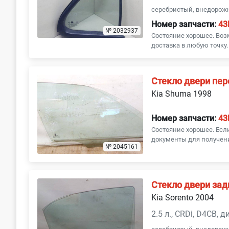
серебристый, внедорож
Номер запчасти:
43
№ 2032937
Состояние хорошее. Воз
доставка в любую точку.
Стекло двери пер
Kia Shuma 1998
Номер запчасти:
43
Состояние хорошее. Ес
документы для получени
№ 2045161
Стекло двери зад
Kia Sorento 2004
2.5 л., CRDi, D4CB, 