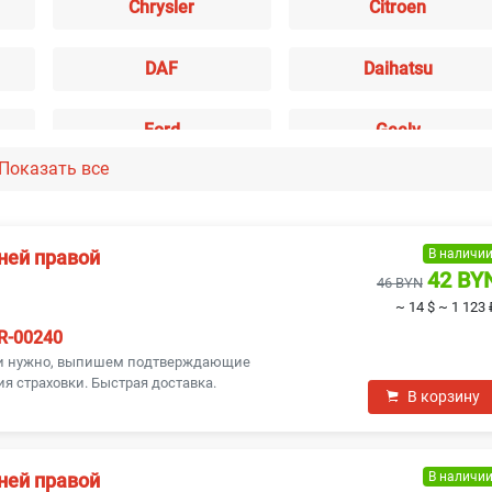
Chrysler
Citroen
DAF
Daihatsu
Ford
Geely
Показать все
Infiniti
Isuzu
Kia
Lada
В наличи
ней правой
42 BY
46 BYN
~ 14 $
~ 1 123 
Lexus
MAN
R-00240
ли нужно, выпишем подтверждающие
Mitsubishi
Nissan
я страховки. Быстрая доставка.
В корзину
Pontiac
Proton
В наличи
ней правой