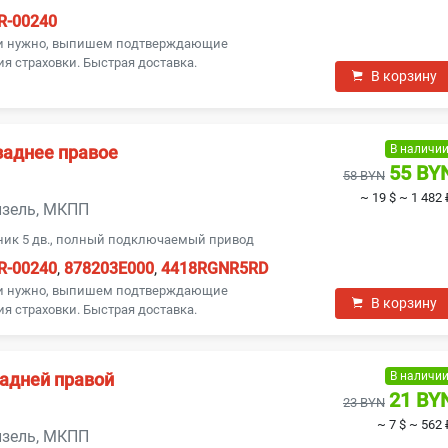
R-00240
ли нужно, выпишем подтверждающие
я страховки. Быстрая доставка.
В корзину
В наличи
заднее правое
55 BY
58 BYN
~ 19 $
~ 1 482 
дизель, МКПП
ник 5 дв., полный подключаемый привод
R-00240
,
878203E000
,
4418RGNR5RD
ли нужно, выпишем подтверждающие
В корзину
я страховки. Быстрая доставка.
В наличи
задней правой
21 BY
23 BYN
~ 7 $
~ 562 
дизель, МКПП