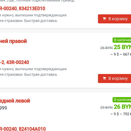
ник 5 дв., полный подключаемый привод
R-00240
,
834213E010
ли нужно, выпишем подтверждающие
В корзину
я страховки. Быстрая доставка.
В наличи
ней правой
25 BY
26 BYN
~ 9 $
~ 667 
-2
,
43R-00240
ли нужно, выпишем подтверждающие
я страховки. Быстрая доставка.
В корзину
В наличи
едней левой
26 BY
1999
29 BYN
~ 9 $
~ 702 
R-00240
,
824104A010