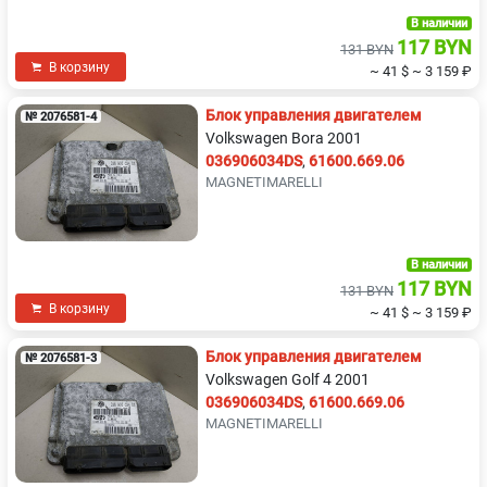
В наличии
117 BYN
131 BYN
В корзину
~ 41 $
~ 3 159 ₽
Блок управления двигателем
№ 2076581-4
Volkswagen Bora 2001
036906034DS
,
61600.669.06
MAGNETIMARELLI
В наличии
117 BYN
131 BYN
В корзину
~ 41 $
~ 3 159 ₽
Блок управления двигателем
№ 2076581-3
Volkswagen Golf 4 2001
036906034DS
,
61600.669.06
MAGNETIMARELLI