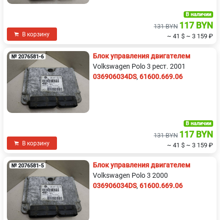
Volvo
ЗАЗ
В наличии
117 BYN
131 BYN
В корзину
~ 41 $
~ 3 159 ₽
Блок управления двигателем
№ 2076581-6
Volkswagen Polo 3 рест. 2001
036906034DS
,
61600.669.06
В наличии
117 BYN
131 BYN
В корзину
~ 41 $
~ 3 159 ₽
Блок управления двигателем
№ 2076581-5
Volkswagen Polo 3 2000
036906034DS
,
61600.669.06