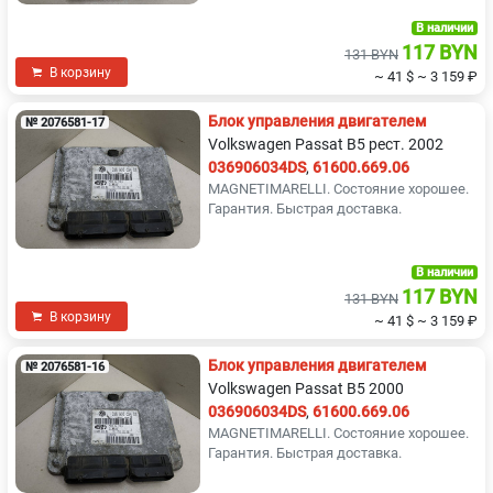
В наличии
117 BYN
131 BYN
В корзину
~ 41 $
~ 3 159 ₽
Блок управления двигателем
№ 2076581-17
Volkswagen Passat B5 рест. 2002
036906034DS
,
61600.669.06
MAGNETIMARELLI. Состояние хорошее.
Гарантия. Быстрая доставка.
В наличии
117 BYN
131 BYN
В корзину
~ 41 $
~ 3 159 ₽
Блок управления двигателем
№ 2076581-16
Volkswagen Passat B5 2000
036906034DS
,
61600.669.06
MAGNETIMARELLI. Состояние хорошее.
Гарантия. Быстрая доставка.