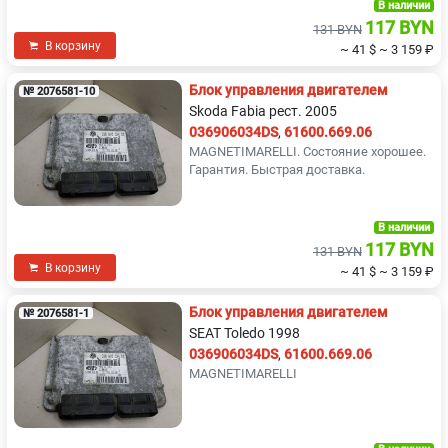
В наличии
117 BYN
131 BYN
В корзину
~ 41 $
~ 3 159 ₽
Блок управления двигателем
№ 2076581-10
Skoda Fabia рест. 2005
036906034DS
,
61600.669.06
MAGNETIMARELLI. Состояние хорошее.
Гарантия. Быстрая доставка.
В наличии
117 BYN
131 BYN
В корзину
~ 41 $
~ 3 159 ₽
Блок управления двигателем
№ 2076581-1
SEAT Toledo 1998
036906034DS
,
61600.669.06
MAGNETIMARELLI