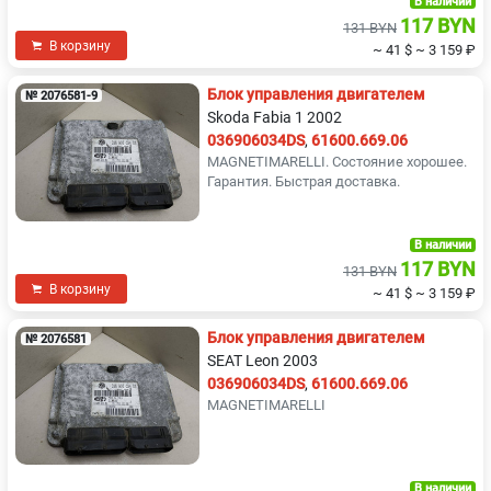
В наличии
117 BYN
131 BYN
В корзину
~ 41 $
~ 3 159 ₽
Блок управления двигателем
№ 2076581-9
Skoda Fabia 1 2002
036906034DS
,
61600.669.06
MAGNETIMARELLI. Состояние хорошее.
Гарантия. Быстрая доставка.
В наличии
117 BYN
131 BYN
В корзину
~ 41 $
~ 3 159 ₽
Блок управления двигателем
№ 2076581
SEAT Leon 2003
036906034DS
,
61600.669.06
MAGNETIMARELLI
В наличии