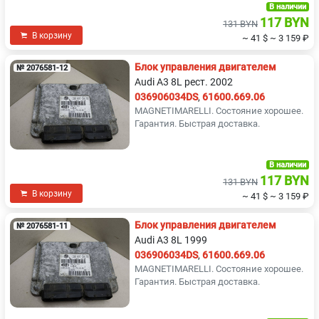
В наличии
117 BYN
131 BYN
В корзину
~ 41 $
~ 3 159 ₽
Блок управления двигателем
№ 2076581-12
Audi A3 8L рест. 2002
036906034DS
,
61600.669.06
MAGNETIMARELLI. Состояние хорошее.
Гарантия. Быстрая доставка.
В наличии
117 BYN
131 BYN
В корзину
~ 41 $
~ 3 159 ₽
Блок управления двигателем
№ 2076581-11
Audi A3 8L 1999
036906034DS
,
61600.669.06
MAGNETIMARELLI. Состояние хорошее.
Гарантия. Быстрая доставка.