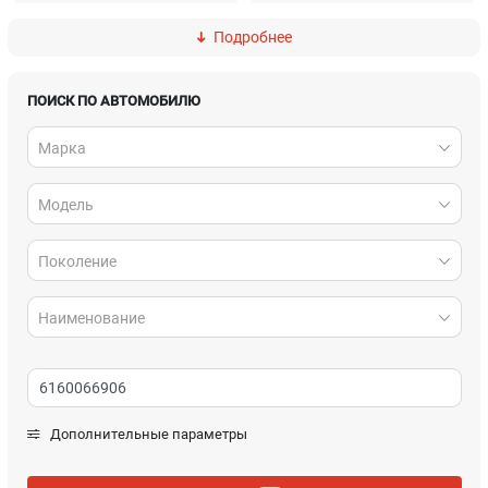
Подробнее
DAF
Daihatsu
Dodge
Fiat
ПОИСК ПО АВТОМОБИЛЮ
Марка
Ford
Geely
Модель
Honda
Hyundai
Infiniti
Isuzu
Поколение
Jaguar
Jeep
Наименование
Kia
Lada
Lancia
Land Rover
Дополнительные параметры
Lexus
MAN