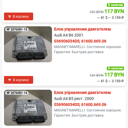
В наличии
117 BYN
131 BYN
В корзину
~ 41 $
~ 3 159 ₽
Блок управления двигателем
№ 2076581-15
Audi A4 B6 2001
036906034DS
,
61600.669.06
MAGNETIMARELLI. Состояние хорошее.
Гарантия. Быстрая доставка.
В наличии
117 BYN
131 BYN
В корзину
~ 41 $
~ 3 159 ₽
Блок управления двигателем
№ 2076581-14
Audi A4 B5 рест. 2000
036906034DS
,
61600.669.06
MAGNETIMARELLI. Состояние хорошее.
Гарантия. Быстрая доставка.