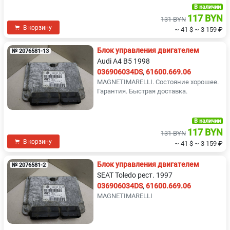
В наличии
117 BYN
131 BYN
В корзину
~ 41 $
~ 3 159 ₽
Блок управления двигателем
№ 2076581-13
Audi A4 B5 1998
036906034DS
,
61600.669.06
MAGNETIMARELLI. Состояние хорошее.
Гарантия. Быстрая доставка.
В наличии
117 BYN
131 BYN
В корзину
~ 41 $
~ 3 159 ₽
Блок управления двигателем
№ 2076581-2
SEAT Toledo рест. 1997
036906034DS
,
61600.669.06
MAGNETIMARELLI