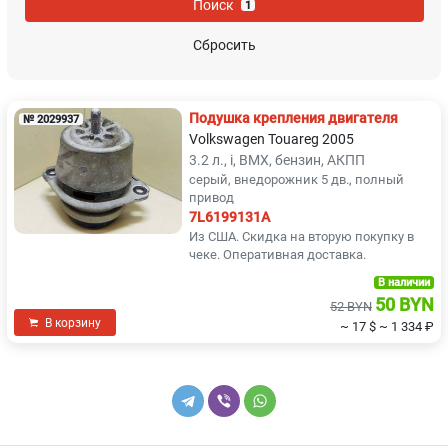
Поиск
1
Mazda
Mercedes-Benz
Сбросить
Mitsubishi
Nissan
Подушка крепления двигателя
№ 2029937
Opel
Peugeot
Volkswagen Touareg 2005
3.2 л., i, BMX, бензин, АКПП
серый, внедорожник 5 дв., полный
Pontiac
Proton
привод
7L6199131A
Renault
Rover
Из США. Скидка на вторую покупку в
чеке. Оперативная доставка.
Saab
SEAT
В наличии
50 BYN
52 BYN
В корзину
~ 17 $
~ 1 334 ₽
Skoda
SsangYong
Subaru
Suzuki
Toyota
Volkswagen