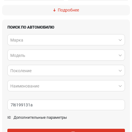
Подробнее
DAF
Daihatsu
Dodge
Fiat
ПОИСК ПО АВТОМОБИЛЮ
Марка
Ford
Geely
Модель
Honda
Hyundai
Infiniti
Isuzu
Поколение
Jaguar
Jeep
Наименование
Kia
Lada
Lancia
Land Rover
Дополнительные параметры
Lexus
MAN