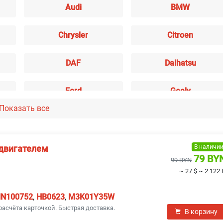
Audi
BMW
Chrysler
Citroen
DAF
Daihatsu
Ford
Geely
Показать все
Infiniti
Isuzu
Kia
Lada
В наличи
 двигателем
79 BY
99 BYN
~ 27 $
~ 2 122 
Lexus
MAN
N100752
,
HB0623
,
M3K01Y35W
Mitsubishi
Nissan
расчёта карточкой. Быстрая доставка.
В корзину