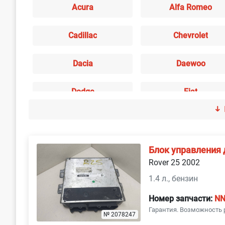
Acura
Alfa Romeo
Cadillac
Chevrolet
Dacia
Daewoo
Dodge
Fiat
Honda
Hyundai
Jaguar
Jeep
Блок управления
Rover 25 2002
Lancia
Land Rover
1.4 л., бензин
Номер запчасти:
NN
Mazda
Mercedes-Benz
Гарантия. Возможность 
№ 2078247