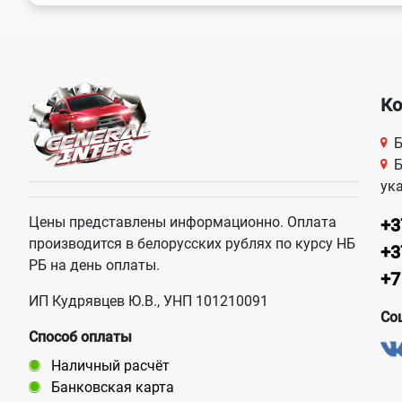
Ко
Б
Б
ук
Цены представлены информационно. Оплата
+3
производится в белорусских рублях по курсу НБ
+3
РБ на день оплаты.
+7
ИП Кудрявцев Ю.В., УНП 101210091
Со
Способ оплаты
Наличный расчёт
Банковская карта