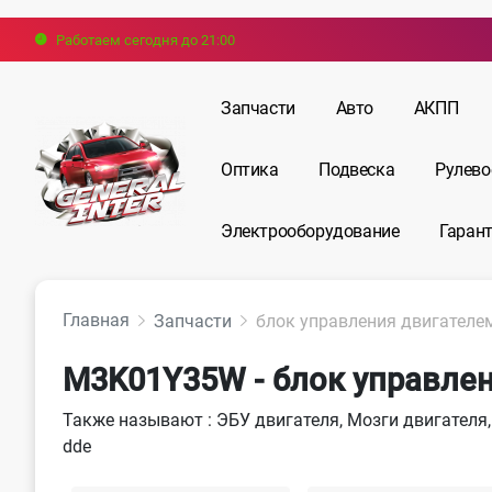
Работаем сегодня до 21:00
Запчасти
Авто
АКПП
Оптика
Подвеска
Рулево
Электрооборудование
Гарант
Главная
Запчасти
блок управления двигателе
M3K01Y35W - блок управле
Также называют : ЭБУ двигателя, Мозги двигателя
dde